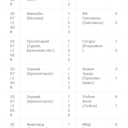
8
2
20
Маккаби
1
ФК
0
07
(Москва)
/
Смоленск
:
/2
5
(Смоленск)
3
00
1
8
2
20
Пролетарий
1
Сатурн
1
07
(Сураж,
/
(Егорьевск
:
/2
Брянская обл.)
5
)
5
00
1
8
2
20
Зоркий
1
Знамя
2
07
(Красногорск)
/
труда
:
/2
5
(Орехово-
1
00
1
Зуево)
8
2
20
Зоркий
1
Лобня-
0
07
(Красногорск)
/
Алла
:
/2
2
(Лобня)
1
00
5
8
6
20
Авангард
1
МВД
0