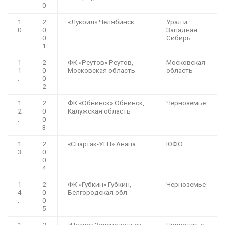
0
1
2
«Лукойл» Челябинск
Урал и
0
0
Западная
.
0
Сибирь
1
1
2
ФК «Реутов» Реутов,
Московская
1
0
Московская область
область
.
0
2
1
2
ФК «Обнинск» Обнинск,
Черноземье
2
0
Калужская область
.
0
3
1
2
«Спартак-УГП» Анапа
ЮФО
3
0
.
0
4
1
2
ФК «Губкин» Губкин,
Черноземье
4
0
Белгородская обл.
.
0
5