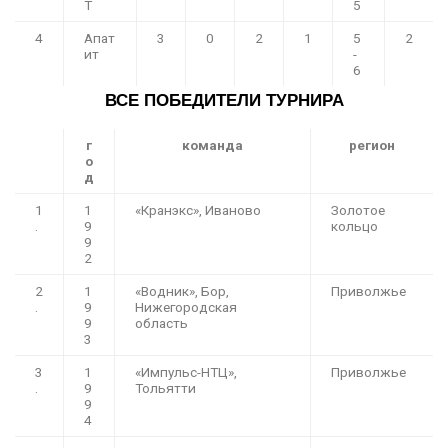
Т
5
4
Апат
3
0
2
1
5
2
ит
-
6
ВСЕ ПОБЕДИТЕЛИ ТУРНИРА
г
команда
регион
о
д
1
1
«Кранэкс», Иваново
Золотое
.
9
кольцо
9
2
2
1
«Водник», Бор,
Приволжье
.
9
Нижегородская
9
область
3
3
1
«Импульс-НТЦ»,
Приволжье
.
9
Тольятти
9
4