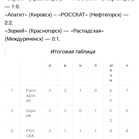
— 1:0.
«Апатит» (Кировск) – «РОССКАТ» (Нефтегорск) —
2:2.
«Зоркий» (Красногорск) — «Распадская»
(Междуреченск) — 0:1.
Итоговая таблица
и
в
н
п
м
о
я
ч
и
1
Расп
3
2
1
0
6
7
адск
-
ая
3
2
Зорк
3
2
0
1
3
6
ий
-
2
3
РОС
3
1
1
1
4
4
СКА
-