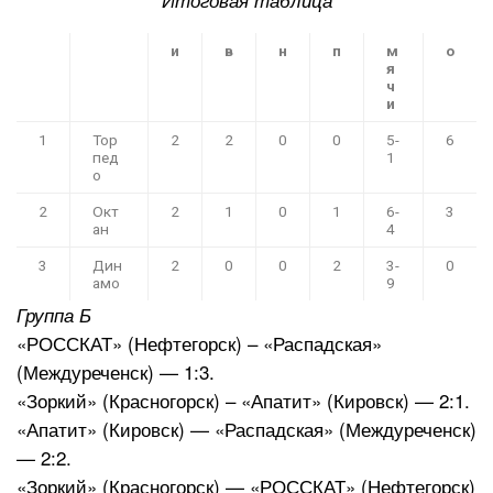
Итоговая таблица
и
в
н
п
м
о
я
ч
и
1
Тор
2
2
0
0
5-
6
пед
1
о
2
Окт
2
1
0
1
6-
3
ан
4
3
Дин
2
0
0
2
3-
0
амо
9
Группа Б
«РОССКАТ» (Нефтегорск) – «Распадская»
(Междуреченск) — 1:3.
«Зоркий» (Красногорск) – «Апатит» (Кировск) — 2:1.
«Апатит» (Кировск) — «Распадская» (Междуреченск)
— 2:2.
«Зоркий» (Красногорск) — «РОССКАТ» (Нефтегорск)