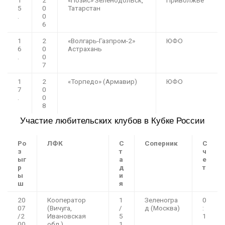
1
2
«Позис» Зеленодольск,
Приволжье
5
0
Татарстан
.
0
6
1
2
«Волгарь-Газпром-2»
ЮФО
6
0
Астрахань
.
0
7
1
2
«Торпедо» (Армавир)
ЮФО
7
0
.
0
8
Участие любительских клубов в Кубке России
Ро
ЛФК
С
Соперник
С
з
т
ч
ыг
а
е
р
д
т
ы
и
ш
я
20
Кооператор
1
Зеленогра
0
07
(Вичуга,
/
д (Москва)
:
/2
Ивановская
5
1
00
обл.)
1