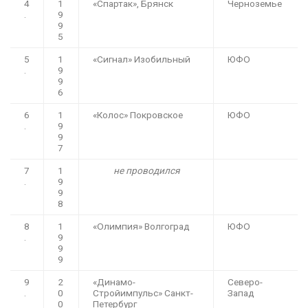
4
1
«Спартак», Брянск
Черноземье
.
9
9
5
5
1
«Сигнал» Изобильный
ЮФО
.
9
9
6
6
1
«Колос» Покровское
ЮФО
.
9
9
7
7
1
не проводился
.
9
9
8
8
1
«Олимпия» Волгоград
ЮФО
.
9
9
9
9
2
«Динамо-
Северо-
.
0
Стройимпульс» Санкт-
Запад
0
Петербург