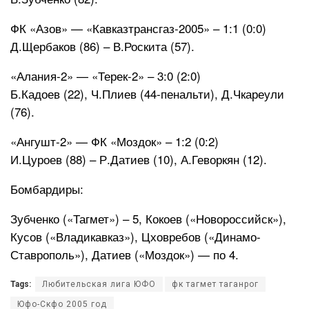
ФК «Азов» — «Кавказтрансгаз-2005» – 1:1 (0:0)
Д.Щербаков (86) – В.Роскита (57).
«Алания-2» — «Терек-2» – 3:0 (2:0)
Б.Кадоев (22), Ч.Плиев (44-пенальти), Д.Чкареули
(76).
«Ангушт-2» — ФК «Моздок» – 1:2 (0:2)
И.Цуроев (88) – Р.Датиев (10), А.Геворкян (12).
Бомбардиры:
Зубченко («Тагмет») – 5, Кокоев («Новороссийск»),
Кусов («Владикавказ»), Цховребов («Динамо-
Ставрополь»), Датиев («Моздок») — по 4.
Tags:
Любительская лига ЮФО
фк тагмет таганрог
Юфо-Скфо 2005 год