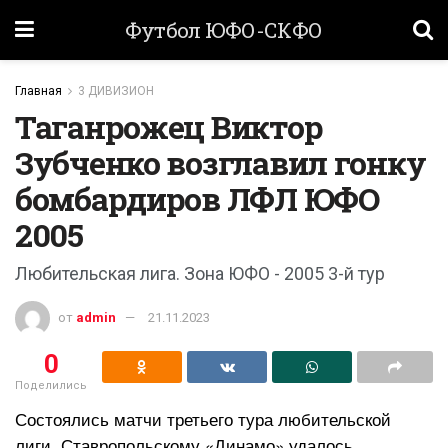
Футбол ЮФО-СКФО
Главная
3 ДИВИЗИОН
Таганрожец Виктор
Зубченко возглавил гонку
бомбардиров ЛФЛ ЮФО
2005
Любительская лига. Зона ЮФО - 2005 3-й тур
от
admin
21.11.2023
0
Поделились
Состоялись матчи третьего тура любительской
лиги. Ставропольскому «Динамо» удалось