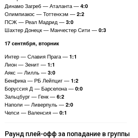
Динамо Загреб — Аталанта —
4:0
Олимпиакос — Тоттенхэм —
2:2
ПСЖ — Реал Мадрид —
3:0
Шахтер Донецк — Манчестер Сити —
0:3
17 сентября, вторник
Интер — Славия Прага —
1:1
Лион — Зенит —
1:1
Аякс — Лилль —
3:0
Бенфика — РБ Лейпциг —
1:2
Боруссия Д — Барселона —
0:0
Зальцбург — Генк —
6:2
Наполи — Ливерпуль —
2:0
Челси — Валенсия —
0:1
Раунд плей-офф за попадание в группы