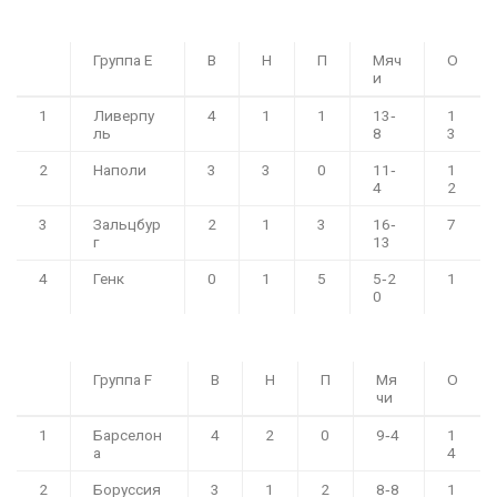
Группа E
В
Н
П
Мяч
О
и
1
Ливерпу
4
1
1
13‑
1
ль
8
3
2
Наполи
3
3
0
11‑
1
4
2
3
Зальцбур
2
1
3
16‑
7
г
13
4
Генк
0
1
5
5‑2
1
0
Группа F
В
Н
П
Мя
О
чи
1
Барселон
4
2
0
9‑4
1
а
4
2
Боруссия
3
1
2
8‑8
1