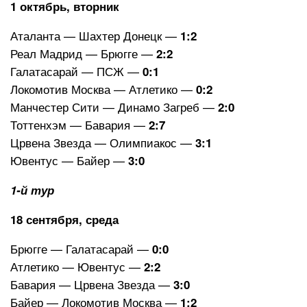
1 октябрь, вторник
Аталанта — Шахтер Донецк —
1:2
Реал Мадрид — Брюгге —
2:2
Галатасарай — ПСЖ —
0:1
Локомотив Москва — Атлетико
—
0:2
Манчестер Сити — Динамо Загреб —
2:0
Тоттенхэм — Бавария —
2:7
Црвена Звезда — Олимпиакос —
3:1
Ювентус — Байер —
3:0
1-й тур
18 сентября, среда
Брюгге — Галатасарай —
0:0
Атлетико — Ювентус —
2:2
Бавария — Црвена Звезда —
3:0
Байер — Локомотив Москва —
1:2