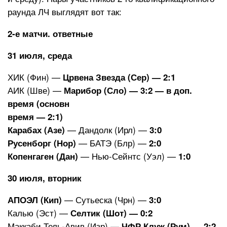
раунда ЛЧ выглядят вот так:
2-е матчи. ответные
31 июля, среда
ХИК (Фин) —
Црвена Звезда (Сер) — 2:1
АИК (Шве) —
Марибор (Сло) — 3:2 — в доп.
время (основн
время — 2:1)
— Дандолк (Ирл) —
Карабах (Азе)
3:0
— БАТЭ (Блр) —
Русенборг (Нор)
2:0
— Нью-Сейнтс (Уэл) —
Копенгаген (Дан)
1:0
30 июля, вторник
— Сутьеска (Чрн) —
АПОЭЛ (Кип)
3:0
Калью (Эст) —
Селтик (Шот) — 0:2
Маккаби Тель-Авив (Изр) —
ЧФР Клуж (Рум) — 2:2