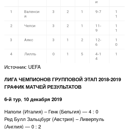
и
1
Валенси
3
2
1
9‑7
1
я
1
2
Челси
3
2
1
11‑
1
9
1
3
Аякс
3
1
2
12‑
1
6
0
4
Лилль
0
1
5
4‑1
1
4
Источник: UEFA
ЛИГА ЧЕМПИОНОВ ГРУППОВОЙ ЭТАП 2018-2019
ГРАФИК МАТЧЕЙ РЕЗУЛЬТАТОВ
,
6-й тур
10 декабря 2019
Наполи (Италия) – Генк (Бельгия) — 4 : 0
Ред Булл Зальцбург (Австрия) – Ливерпуль
(Англия) — 0 : 2