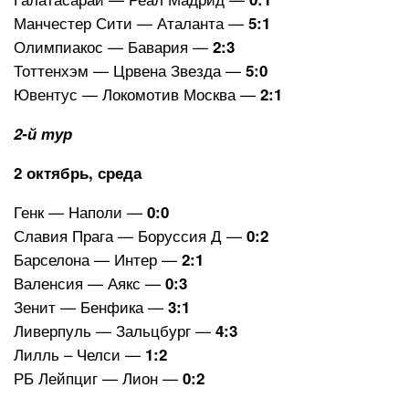
Манчестер Сити — Аталанта —
5:1
Олимпиакос — Бавария —
2:3
Тоттенхэм — Црвена Звезда —
5:0
Ювентус — Локомотив Москва —
2:1
2-й тур
2 октябрь, среда
Генк — Наполи —
0:0
Славия Прага — Боруссия Д —
0:2
Барселона — Интер —
2:1
Валенсия — Аякс —
0:3
Зенит — Бенфика
—
3:1
Ливерпуль — Зальцбург —
4:3
Лилль – Челси —
1:2
РБ Лейпциг — Лион —
0:2