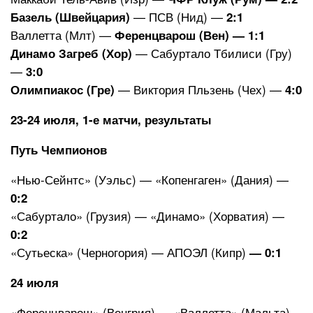
— ПСВ (Нид) —
Базель (Швейцария)
2:1
Валлетта (Млт) —
Ференцварош (Вен) — 1:1
— Сабуртало Тбилиси (Гру)
Динамо Загреб (Хор)
—
3:0
— Виктория Пльзень (Чех) —
Олимпиакос (Гре)
4:0
23-24 июля, 1-е матчи, результаты
Путь Чемпионов
«Нью-Сейнтс» (Уэльс) — «Копенгаген» (Дания) —
0:2
«Сабуртало» (Грузия) — «Динамо» (Хорватия) —
0:2
«Сутьеска» (Черногория) — АПОЭЛ (Кипр)
— 0:1
24 июля
«Ференцварош» (Венгрия) — «Валлетта» (Мальта)