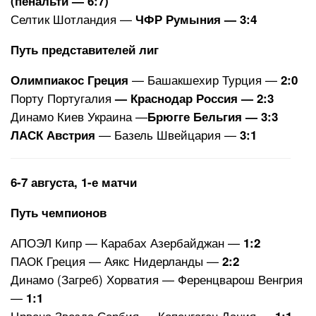
(пенальти — 6:7)
Селтик Шотландия —
ЧФР Румыния — 3:4
Путь представителей лиг
— Башакшехир Турция —
Олимпиакос Греция
2:0
Порту Португалия
— Краснодар Россия — 2:3
Динамо Киев Украина —
Брюгге Бельгия — 3:3
— Базель Швейцария —
ЛАСК Австрия
3:1
6-7 августа, 1-е матчи
Путь чемпионов
АПОЭЛ Кипр — Карабах Азербайджан —
1:2
ПАОК Греция — Аякс Нидерланды —
2:2
Динамо (Загреб) Хорватия — Ференцварош Венгрия
—
1:1
Црвена Звезда Сербия — Копенгаген Дания —