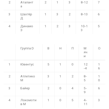
2
Аталант
2
1
3
8‑12
7
а
3
Шахтёр
1
3
2
8‑13
6
Д
4
Динамо
1
2
3
10‑1
5
З
3
Группа D
В
Н
П
М
О
яч
и
1
Ювентус
5
1
0
12
1
‑4
6
2
Атлетико
3
1
2
8‑
1
М
5
0
3
Байер
2
0
4
5‑
6
9
4
Локомоти
1
0
5
4‑
3
в М
11