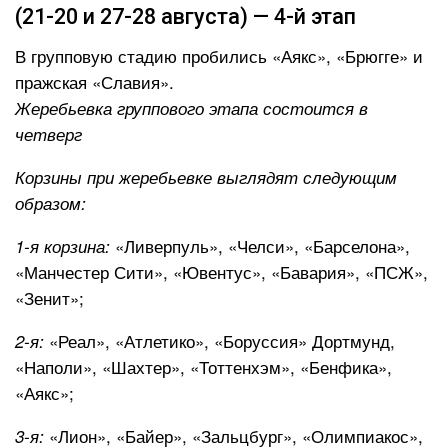
(21-20 и 27-28 августа) — 4-й этап
В групповую стадию пробились «Аякс», «Брюгге» и
пражская «Славия».
Жеребьевка группового этапа состоится в
четверг
Корзины при жеребьевке выглядят следующим
образом:
«Ливерпуль», «Челси», «Барселона»,
1-я корзина:
«Манчестер Сити», «Ювентус», «Бавария», «ПСЖ»,
«Зенит»;
«Реал», «Атлетико», «Боруссия» Дортмунд,
2-я:
«Наполи», «Шахтер», «Тоттенхэм», «Бенфика»,
«Аякс»;
«Лион», «Байер», «Зальцбург», «Олимпиакос»,
3-я: