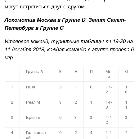
могут встретиться друг с другом.
;
Локомотив Москва в Группе D
Зенит Санкт-
Петербург в Группе G
Итоговое команд, турнирные таблицы лч 19-20 на
11 декабря 2019, каждая команда в группе провела 6
игр
Группа А
В
Н
П
Мя
О
чи
1
ПСЖ
5
1
0
17‑
1
2
6
2
Реал М
3
2
1
14‑
1
8
1
3
Брюгге
0
3
3
4‑1
3
2
4
Галатасар
0
2
4
1‑1
2
ай
4