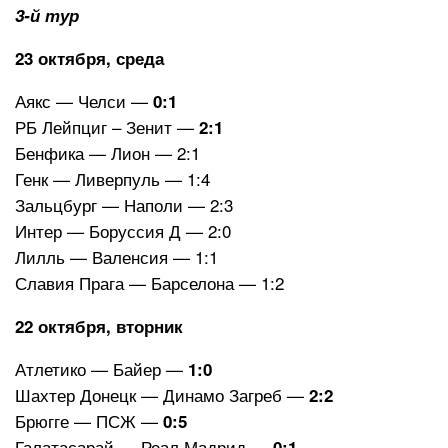
3-й тур
23 октября, среда
Аякс — Челси —
0:1
РБ Лейпциг – Зенит —
2:1
Бенфика — Лион — 2:1
Генк — Ливерпуль — 1:4
Зальцбург — Наполи — 2:3
Интер — Боруссия Д — 2:0
Лилль — Валенсия — 1:1
Славия Прага — Барселона — 1:2
22 октября, вторник
Атлетико — Байер —
1:0
Шахтер Донецк — Динамо Загреб —
2:2
Брюгге — ПСЖ —
0:5
Галатасарай — Реал Мадрид —
0:1