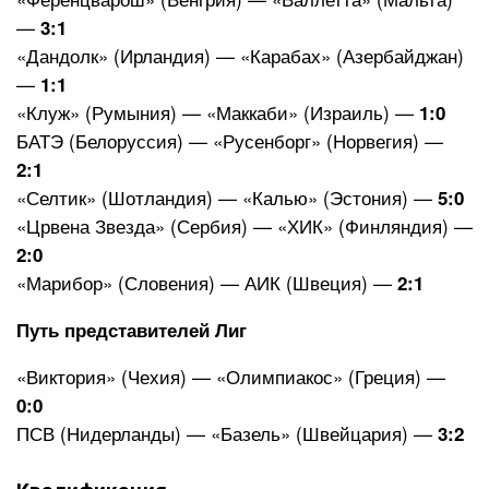
—
3:1
«Дандолк» (Ирландия) — «Карабах» (Азербайджан)
—
1:1
«Клуж» (Румыния) — «Маккаби» (Израиль) —
1:0
БАТЭ (Белоруссия) — «Русенборг» (Норвегия) —
2:1
«Селтик» (Шотландия) — «Калью» (Эстония) —
5:0
«Црвена Звезда» (Сербия) — «ХИК» (Финляндия) —
2:0
«Марибор» (Словения) — АИК (Швеция) —
2:1
Путь представителей Лиг
«Виктория» (Чехия) — «Олимпиакос» (Греция) —
0:0
ПСВ (Нидерланды) — «Базель» (Швейцария) —
3:2