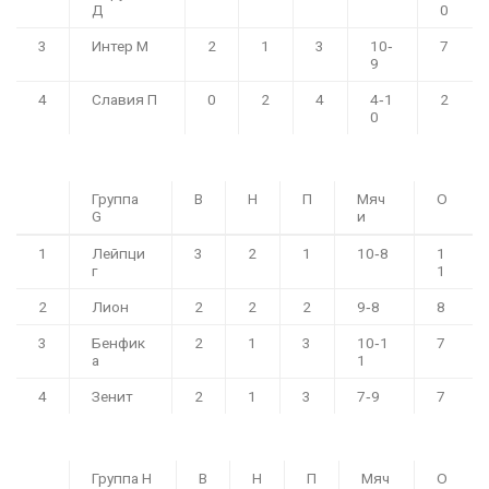
Д
0
3
Интер М
2
1
3
10‑
7
9
4
Славия П
0
2
4
4‑1
2
0
Группа
В
Н
П
Мяч
О
G
и
1
Лейпци
3
2
1
10‑8
1
г
1
2
Лион
2
2
2
9‑8
8
3
Бенфик
2
1
3
10‑1
7
а
1
4
Зенит
2
1
3
7‑9
7
Группа H
В
Н
П
Мяч
О