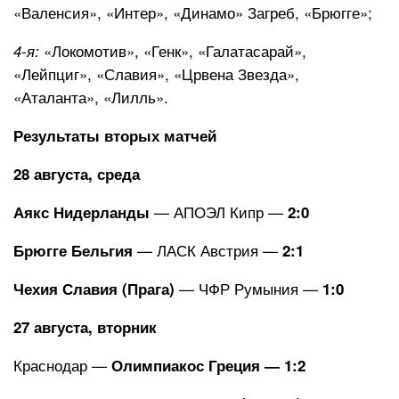
«Валенсия», «Интер», «Динамо» Загреб, «Брюгге»;
«Локомотив», «Генк», «Галатасарай»,
4-я:
«Лейпциг», «Славия», «Црвена Звезда»,
«Аталанта», «Лилль».
Результаты вторых матчей
28 августа, среда
— АПОЭЛ Кипр —
Аякс Нидерланды
2:0
— ЛАСК Австрия —
Брюгге Бельгия
2:1
— ЧФР Румыния —
Чехия Славия (Прага)
1:0
27 августа, вторник
Краснодар —
Олимпиакос Греция — 1:2