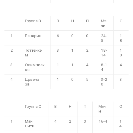
Группа B
В
Н
П
Мя
О
чи
1
Бавария
6
0
0
24‑
1
5
8
2
Тоттенхэ
3
1
2
18‑
1
м
14
0
3
Олимпиак
1
1
4
8‑1
4
ос
4
4
Црвена
1
0
5
3‑2
3
Зв.
0
Группа C
В
Н
П
Мяч
О
и
1
Ман
4
2
0
16‑4
1
Сити
4