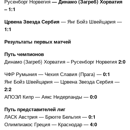
Русенборг Норвегия
— Динамо (Загреб) Хорватия
– 1:1
— Янг Бойз Швейцария —
Црвена Звезда Сербия
1:1
Результаты первых матчей
Путь чемпионов
Динамо (Загреб) Хорватия – Русенборг Норвегия
2:0
ЧФР Румыния — Чехия Славия (Прага) —
0:1
Янг Бойз Швейцария — Црвена Звезда Сербия —
2:2
АПОЭЛ Кипр — Аякс Нидерланды —
0:0
Путь представителей лиг
ЛАСК Австрия — Брюгге Бельгия —
0:1
Олимпиакос Греция — Краснодар —
4:0