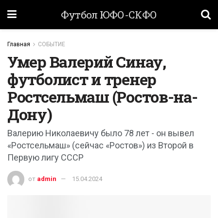
Футбол ЮФО-СКФО
Главная
СОБЫТИЕ
Умер Валерий Синау,
футболист и тренер
Ростсельмаш (Ростов-на-
Дону)
Валерию Николаевичу было 78 лет - он вывел
«Ростсельмаш» (сейчас «Ростов») из Второй в
Первую лигу СССР
от
admin
15.04.2024