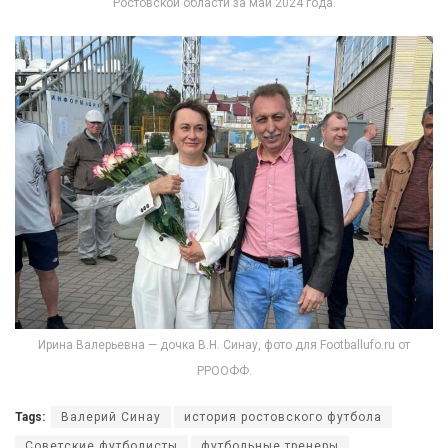
Ростовской области за май 2024 года.
Ирина Валерьевна — дочка В.Н. Синау, фото для Footballufo.ru от
РРООФФ.
Tags:
Валерий Синау
история ростовского футбола
Советские футболисты
футбольные тренеры