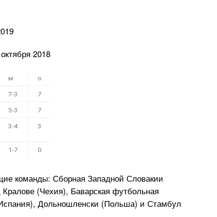
2019
 октября 2018
м
о
7-3
7
5-3
7
3-4
3
1-7
0
щие команды: Сборная Западной Словакии
 Кралове (Чехия), Баварская футбольная
(Испания), Дольношленски (Польша) и Стамбул