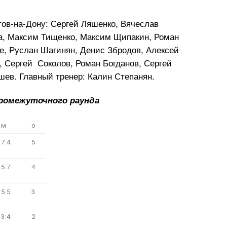
ов-на-Дону: Сергей Ляшенко, Вячеслав
а, Максим Тищенко, Максим Щипакин, Роман
е, Руслан Шагинян, Денис Збродов, Алексей
, Сергей Соколов, Роман Богданов, Сергей
шев. Главный тренер: Калин Степанян.
ромежуточного раунда
м
о
7:4
5
5:7
4
5:5
3
3:4
2