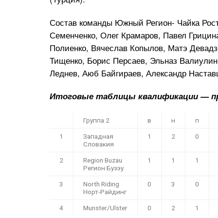
Состав команды Южный Регион- Чайка Рост
Семенченко, Олег Крамаров, Павел Грицин
Полиенко, Вячеслав Копылов, Матэ Девадз
Тищенко, Борис Персаев, Эльназ Валиулин
Леднев, Аюб Байгираев, Александр Настав
Итоговые таблицы квалификации — п
Группа 2
в
н
п
1
Западная
1
2
0
Словакия
2
Region Buzau
1
1
1
Регион Бузэу
3
North Riding
0
3
0
Норт-Райдинг
4
Munster/Ulster
0
2
1