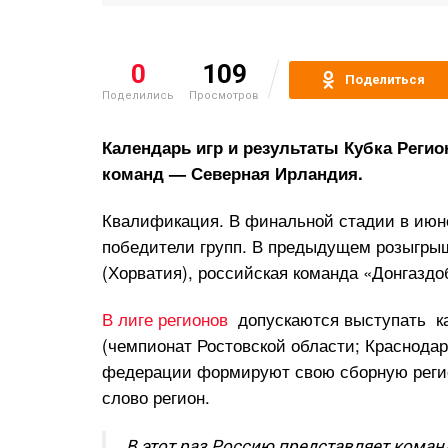
0
109
Поделиться
Поделились
Просмотров
Календарь игр и результаты Кубка Реги
команд — Северная Ирландия.
Квалификация. В финальной стадии в июне
победители групп. В предыдущем розыгрыш
(Хорватия), российская команда «Донгаздо
В лиге регионов
допускаются выступать ка
(чемпионат Ростовской области; Краснодар
федерации формируют свою сборную регион
слово регион.
В этот раз Россию представляет кома