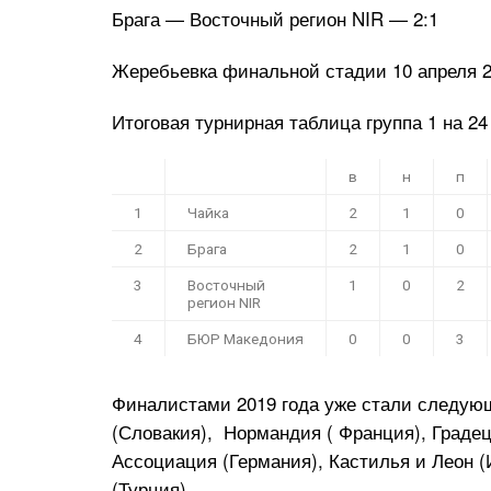
Брага — Восточный регион NIR — 2:1
Жеребьевка финальной стадии 10 апреля 
Итоговая турнирная таблица группа 1 на 24
в
н
п
1
Чайка
2
1
0
2
Брага
2
1
0
3
Восточный
1
0
2
регион NIR
4
БЮР Македония
0
0
3
Финалистами 2019 года уже стали следую
(Словакия), Нормандия ( Франция), Градец
Ассоциация (Германия), Кастилья и Леон 
(Турция).