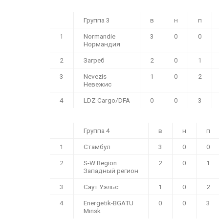
Группа 3
в
н
п
1
Normandie
3
0
0
Нормандия
2
Загреб
2
0
1
3
Nevezis
1
0
2
Невежис
4
LDZ Cargo/DFA
0
0
3
Группа 4
в
н
п
1
Стамбул
3
0
0
2
S-W Region
2
0
1
Западный регион
3
Саут Уэльс
1
0
2
4
Energetik-BGATU
0
0
3
Minsk