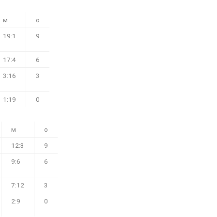
м
о
19:1
9
17:4
6
3:16
3
1:19
0
м
о
12:3
9
9:6
6
7:12
3
2:9
0