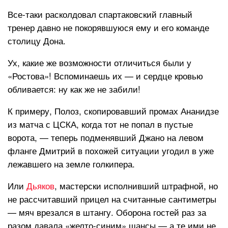
Все-таки расколдовал спартаковский главный
тренер давно не покорявшуюся ему и его команде
столицу Дона.
Ух, какие же возможности отличиться были у
«Ростова»! Вспоминаешь их — и сердце кровью
обливается: ну как же не забили!
К примеру, Полоз, скопировавший промах Ананидзе
из матча с ЦСКА, когда тот не попал в пустые
ворота, — теперь подменявший Джано на левом
фланге Дмитрий в похожей ситуации угодил в уже
лежавшего на земле голкипера.
Или
Дьяков
, мастерски исполнивший штрафной, но
не рассчитавший прицел на считанные сантиметры
— мяч врезался в штангу. Оборона гостей раз за
разом давала «желто-синим» шансы — а те ими не