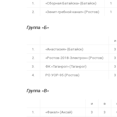
1.
«Сборная Батайска» (Батайск)
1
2.
«
Зенит-гребной
канал» (Ростов)
1
Группа «Б»
и
1.
«Анастасия» (Батайск)
3
2.
«Ростов-2018-Электрон» (Ростов)
3
3.
ФК «Таганрог» (Таганрог)
3
4.
РО УОР-95 (Ростов)
3
Группа «В»
и
в
1.
«Факел» (Аксай)
3
3