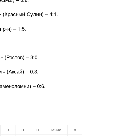
 (Красный Сулин) – 4:1.
р-н) – 1:5.
 (Ростов) – 3:0.
 (Аксай) – 0:3.
аменоломни) – 0:6.
в
н
п
мячи
о