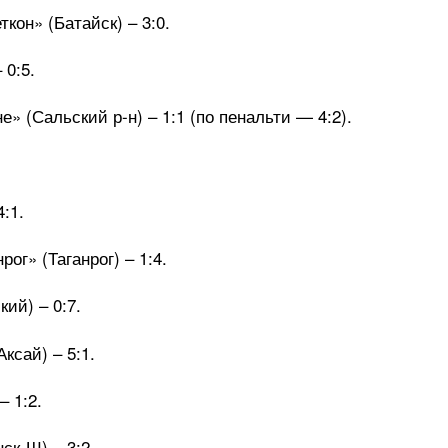
кон» (Батайск) – 3:0.
 0:5.
» (Сальский р-н) – 1:1 (по пенальти — 4:2).
:1.
ог» (Таганрог) – 1:4.
ий) – 0:7.
ксай) – 5:1.
 1:2.
ск-Ш) – 3:2.