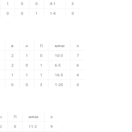
1
0
0
4-1
3
0
0
1
1-4
0
в
н
П
мячи
о
2
1
0
10-3
7
2
0
1
6-5
6
1
1
1
16-5
4
0
0
3
1-20
0
н
П
мячи
о
0
0
11-2
9