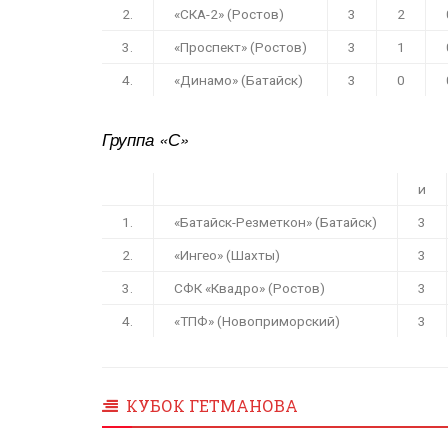
2.
«СКА-2» (Ростов)
3
2
3.
«Проспект» (Ростов)
3
1
4.
«Динамо» (Батайск)
3
0
Группа «С»
и
1.
«
Батайск-Резметкон
» (Батайск)
3
2.
«
Ингео
» (Шахты)
3
3.
СФК «Квадро» (Ростов)
3
4.
«ТПФ» (
Новоприморский
)
3
КУБОК ГЕТМАНОВА