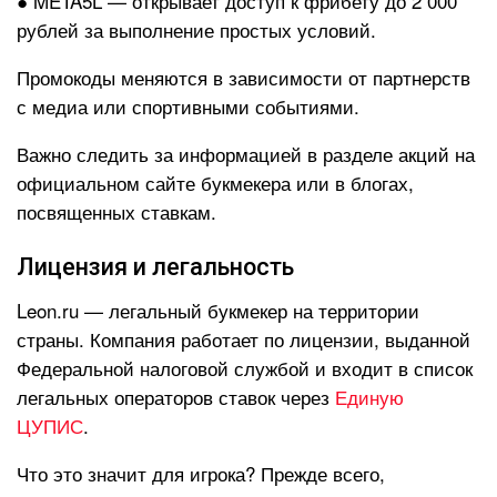
● META5L — открывает доступ к фрибету до 2 000
рублей за выполнение простых условий.
Промокоды меняются в зависимости от партнерств
с медиа или спортивными событиями.
Важно следить за информацией в разделе акций на
официальном сайте букмекера или в блогах,
посвященных ставкам.
Лицензия и легальность
Leon.ru — легальный букмекер на территории
страны. Компания работает по лицензии, выданной
Федеральной налоговой службой и входит в список
легальных операторов ставок через
Единую
ЦУПИС
.
Что это значит для игрока? Прежде всего,