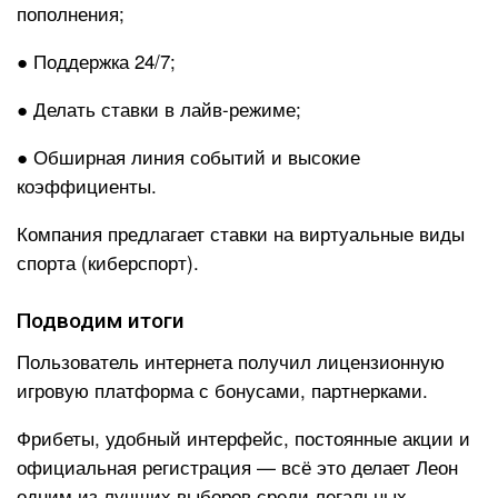
пополнения;
● Поддержка 24/7;
● Делать ставки в лайв-режиме;
● Обширная линия событий и высокие
коэффициенты.
Компания предлагает ставки на виртуальные виды
спорта (киберспорт).
Подводим итоги
Пользователь интернета получил лицензионную
игровую платформа с бонусами, партнерками.
Фрибеты, удобный интерфейс, постоянные акции и
официальная регистрация — всё это делает Леон
одним из лучших выборов среди легальных