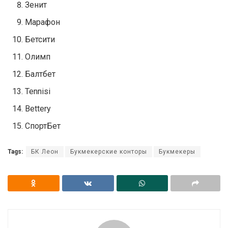
Зенит
Марафон
Бетсити
Олимп
Балтбет
Tennisi
Bettery
СпортБет
Tags:
БК Леон
Букмекерские конторы
Букмекеры