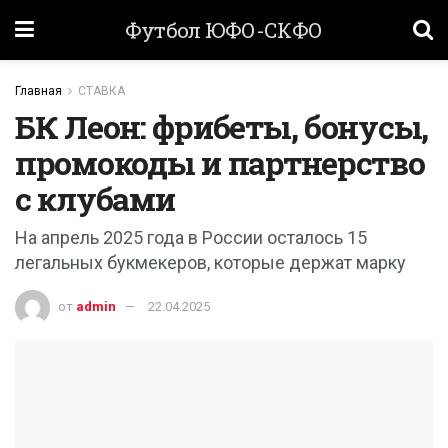
Футбол ЮФО-СКФО
Главная
СТАВКА
БК Леон: фрибеты, бонусы,
промокоды и партнерство
с клубами
На апрель 2025 года в России осталось 15
легальных букмекеров, которые держат марку
от
admin
22.04.2025