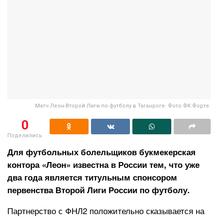
Матч Леон-Второй Лиги по футболу в Таганроге. Фото ФК Форте.
0
Поделились
Для футбольных болельщиков букмекерская
контора «Леон» известна в России тем, что уже
два года является титульным спонсором
первенства Второй Лиги России по футболу.
Партнерство с ФНЛ2 положительно сказывается на