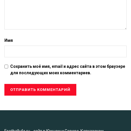
Имя
Сохранить моё имя, email и адрес сайта в этом браузере
для последующих моих комментариев.