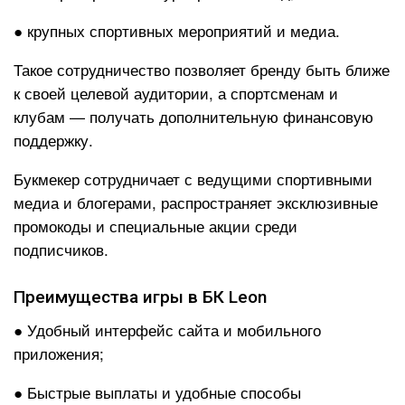
● крупных спортивных мероприятий и медиа.
Такое сотрудничество позволяет бренду быть ближе
к своей целевой аудитории, а спортсменам и
клубам — получать дополнительную финансовую
поддержку.
Букмекер сотрудничает с ведущими спортивными
медиа и блогерами, распространяет эксклюзивные
промокоды и специальные акции среди
подписчиков.
Преимущества игры в БК Leon
● Удобный интерфейс сайта и мобильного
приложения;
● Быстрые выплаты и удобные способы