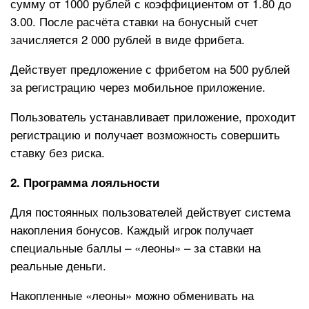
сумму от 1000 рублей с коэффициентом от 1.80 до
3.00. После расчёта ставки на бонусный счет
зачисляется 2 000 рублей в виде фрибета.
Действует предложение с фрибетом на 500 рублей
за регистрацию через мобильное приложение.
Пользователь устанавливает приложение, проходит
регистрацию и получает возможность совершить
ставку без риска.
2. Программа лояльности
Для постоянных пользователей действует система
накопления бонусов. Каждый игрок получает
специальные баллы – «леоны» – за ставки на
реальные деньги.
Накопленные «леоны» можно обменивать на