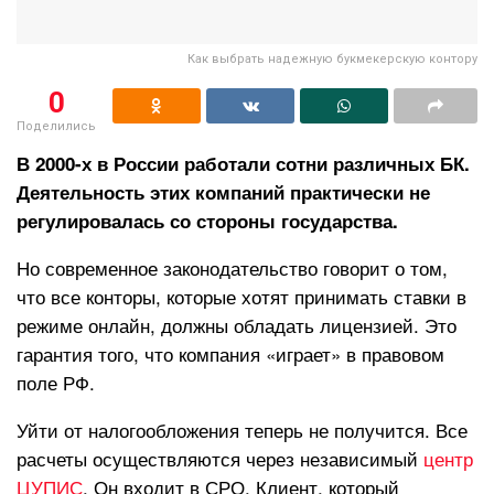
Как выбрать надежную букмекерскую контору
0
Поделились
В 2000-х в России работали сотни различных БК.
Деятельность этих компаний практически не
регулировалась со стороны государства.
Но современное законодательство говорит о том,
что все конторы, которые хотят принимать ставки в
режиме онлайн, должны обладать лицензией. Это
гарантия того, что компания «играет» в правовом
поле РФ.
Уйти от налогообложения теперь не получится. Все
расчеты осуществляются через независимый
центр
ЦУПИС
. Он входит в СРО. Клиент, который