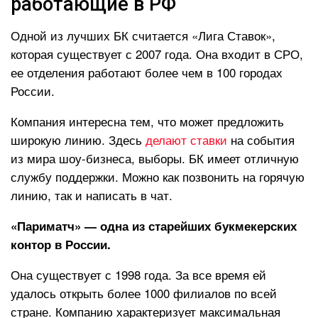
работающие в РФ
Одной из лучших БК считается «Лига Ставок»,
которая существует с 2007 года. Она входит в СРО,
ее отделения работают более чем в 100 городах
России.
Компания интересна тем, что может предложить
широкую линию. Здесь
делают ставки
на события
из мира шоу-бизнеса, выборы. БК имеет отличную
службу поддержки. Можно как позвонить на горячую
линию, так и написать в чат.
«Париматч» — одна из старейших букмекерских
контор в России.
Она существует с 1998 года. За все время ей
удалось открыть более 1000 филиалов по всей
стране. Компанию характеризует максимальная