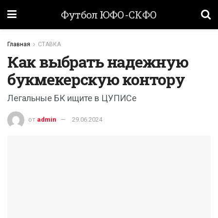
Футбол ЮФО-СКФО
Главная
СТАВКА
Как выбрать надежную
букмекерскую контору
Легальные БК ищите в ЦУПИСе
от
admin
29.06.2024