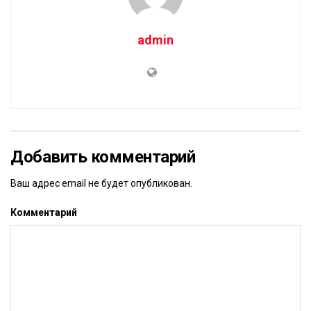
admin
Добавить комментарий
Ваш адрес email не будет опубликован.
Комментарий