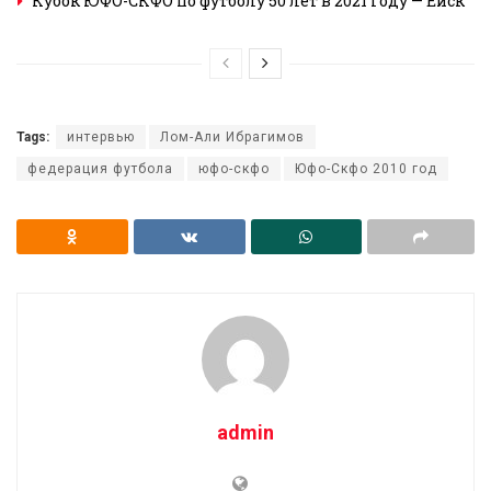
Кубок ЮФО-СКФО по футболу 50 лет в 2021 году — Ейск
Tags:
интервью
Лом-Али Ибрагимов
федерация футбола
юфо-скфо
Юфо-Скфо 2010 год
admin