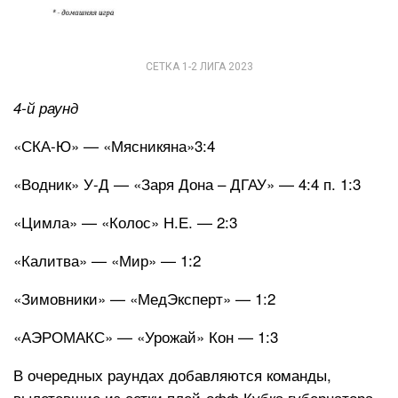
СЕТКА 1-2 ЛИГА 2023
4-й раунд
«СКА-Ю» — «Мясникяна»3:4
«Водник» У-Д — «Заря Дона – ДГАУ» — 4:4 п. 1:3
«Цимла» — «Колос» Н.Е. — 2:3
«Калитва» — «Мир» — 1:2
«Зимовники» — «МедЭксперт» — 1:2
«АЭРОМАКС» — «Урожай» Кон — 1:3
В очередных раундах добавляются команды,
вылетевшие из сетки плей-офф Кубка губернатора