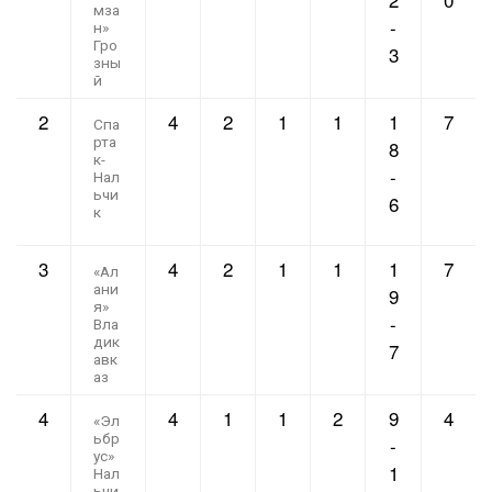
мза
-
н»
Гро
3
зны
й
2
4
2
1
1
1
7
Спа
рта
8
к-
-
Нал
ьчи
6
к
3
4
2
1
1
1
7
«Ал
ани
9
я»
-
Вла
дик
7
авк
аз
4
4
1
1
2
9
4
«Эл
ьбр
-
ус»
1
Нал
ьчи