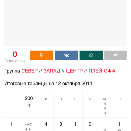
0
Поделились
Группа
СЕВЕР
//
ЗАПАД
//
ЦЕНТР
//
ПЛЕЙ-ОФФ
Итоговые таблицы на 12 октября 2014
200
и
в
н
п
м
о
я
0
ч
и
1
4
3
1
0
1
1
«АФ
-Ра
2
0