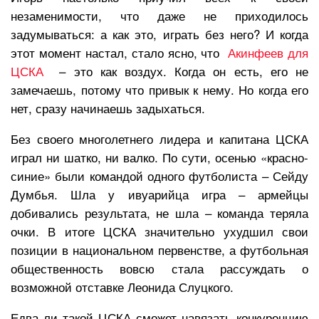
незаменимости, что даже не приходилось
задумываться: а как это, играть без него? И когда
этот момент настал, стало ясно, что
Акинфеев для
ЦСКА
– это как воздух. Когда он есть, его не
замечаешь, потому что привык к нему. Но когда его
нет, сразу начинаешь задыхаться.
Без своего многолетнего лидера и капитана ЦСКА
играл ни шатко, ни валко. По сути, осенью «красно-
синие» были командой одного футболиста – Сейду
Думбья. Шла у ивуарийца игра – армейцы
добивались результата, не шла – команда теряла
очки. В итоге ЦСКА значительно ухудшил свои
позиции в национальном первенстве, а футбольная
общественность вовсю стала рассуждать о
возможной отставке Леонида Слуцкого.
Едва ли такой ЦСКА сможет навязать конкуренцию