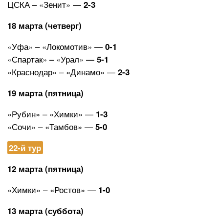
ЦСКА – «Зенит» —
2-3
18 марта (четверг)
«Уфа» – «Локомотив» —
0-1
«Спартак» – «Урал» —
5-1
«Краснодар» – «Динамо» —
2-3
19 марта (пятница)
«Рубин» – «Химки» —
1-3
«Сочи» – «Тамбов» —
5-0
22-й тур
12 марта (пятница)
«Химки» – «Ростов» —
1-0
13 марта (суббота)