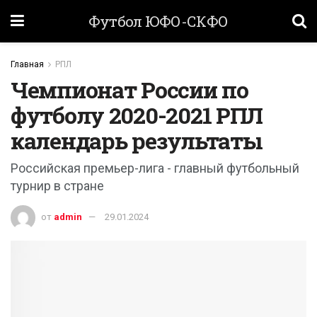
Футбол ЮФО-СКФО
Главная
РПЛ
Чемпионат России по
футболу 2020-2021 РПЛ
календарь результаты
Российская премьер-лига - главный футбольный
турнир в стране
от
admin
29.01.2024