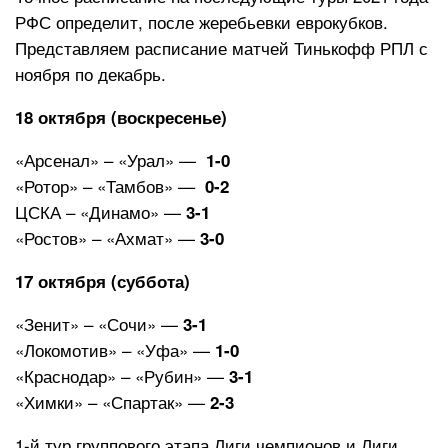
РФС определит, после жеребьевки еврокубков.
Представляем расписание матчей Тинькофф РПЛ с
ноября по декабрь.
18 октября (воскресенье)
«Арсенал» – «Урал» —
1-0
«Ротор» – «Тамбов»
—
0-2
ЦСКА – «Динамо» —
3-1
«Ростов» – «Ахмат» —
3-0
17 октября (суббота)
«Зенит» – «Сочи» —
3-1
«Локомотив» – «Уфа» —
1-0
«Краснодар» – «Рубин» —
3-1
«Химки» – «Спартак» —
2-3
1-й тур группового этапа Лиги чемпионов и Лиги