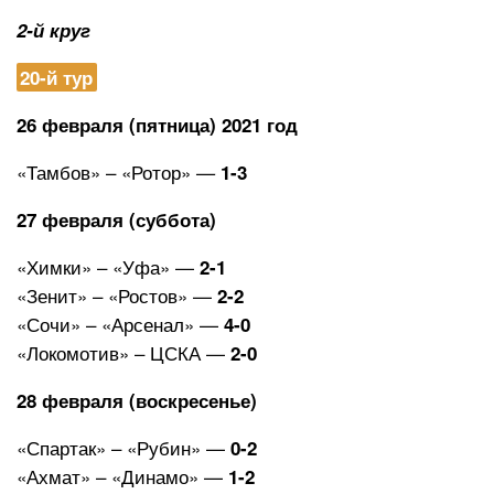
2-й круг
20-й тур
26 февраля (пятница) 2021 год
«Тамбов» – «Ротор»
—
1-3
27 февраля (суббота)
«Химки» – «Уфа» —
2-1
«Зенит» – «Ростов» —
2-2
«Сочи» – «Арсенал» —
4-0
«Локомотив» – ЦСКА —
2-0
28 февраля (воскресенье)
«Спартак» – «Рубин» —
0-2
«Ахмат» – «Динамо» —
1-2