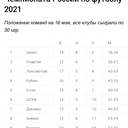
2021
Положение команд на 16 мая, все клубы сыграли по
30 игр
В
Н
П
М
1
Зенит
19
8
3
76-26
2
Спартак
17
6
7
56-37
3
Локомотив
17
5
8
45-35
4
Рубин
16
5
9
42-33
5
Сочи
15
8
7
49-33
6
ЦСКА
15
5
10
51-33
7
Динамо
15
5
10
44-33
8
Химки
13
6
11
35-39
9
Ростов
13
4
13
37-35