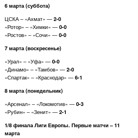
6 марта (суббота)
ЦСКА – «Ахмат» —
2-0
«Ротор» – «Химки» —
0-0
«Ростов» – «Сочи» —
0-0
7 марта (воскресенье)
«Урал» – «Уфа» —
0-0
«Динамо» – «Тамбов» —
2-0
«Спартак» – «Краснодар» —
6-1
8 марта (понедельник)
«Арсенал» – «Локомотив» —
0-3
«Рубин» – «Зенит» —
2-1
1/8 финала Лиги Европы. Первые матчи – 11
марта