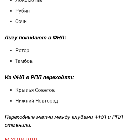
Локомотив
Рубин
Сочи
Лигу покидают в ФНЛ:
Ротор
Тамбов
Из ФНЛ в РПЛ переходят:
Крылья Советов
Нижний Новгород
Переходные матчи между клубами ФНЛ и РПЛ
отменили.
МАТЧИ РПЛ