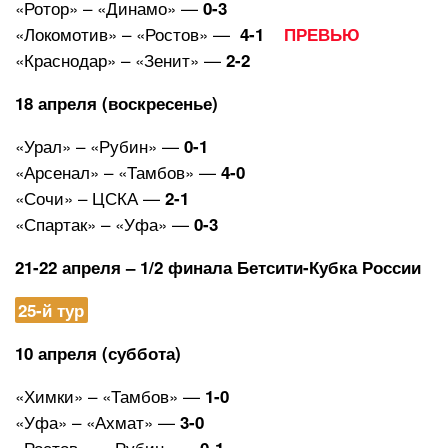
«Ротор» – «Динамо» —
0-3
«Локомотив» – «Ростов» —
4-1
ПРЕВЬЮ
«Краснодар» – «Зенит» —
2-2
18 апреля (воскресенье)
«Урал» – «Рубин» —
0-1
«Арсенал» – «Тамбов» —
4-0
«Сочи» – ЦСКА —
2-1
«Спартак» – «Уфа» —
0-3
21-22 апреля – 1/2 финала Бетсити-Кубка России
25-й тур
10 апреля (суббота)
«Химки» – «Тамбов» —
1-0
«Уфа» – «Ахмат» —
3-0
«Ростов» – «Рубин» —