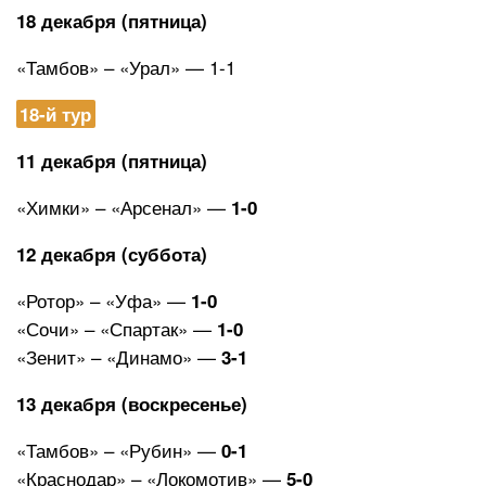
18 декабря (пятница)
«Тамбов» – «Урал» — 1-1
18-й тур
11 декабря (пятница)
«Химки» – «Арсенал» —
1-0
12 декабря (суббота)
«Ротор» – «Уфа» —
1-0
«Сочи» – «Спартак» —
1-0
«Зенит» – «Динамо» —
3-1
13 декабря (воскресенье)
«Тамбов» – «Рубин» —
0-1
«Краснодар» – «Локомотив» —
5-0