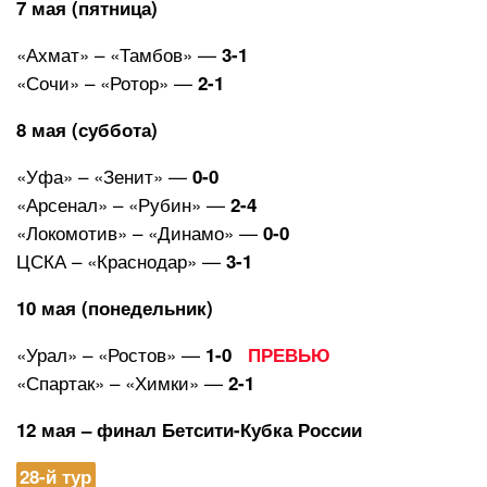
7 мая (пятница)
«Ахмат» – «Тамбов» —
3-1
«Сочи» – «Ротор» —
2-1
8 мая (суббота)
«Уфа» – «Зенит» —
0-0
«Арсенал» – «Рубин» —
2-4
«Локомотив» – «Динамо» —
0-0
ЦСКА – «Краснодар» —
3-1
10 мая (понедельник)
«Урал» – «Ростов» —
1-0
ПРЕВЬЮ
«Спартак» – «Химки» —
2-1
12 мая – финал Бетсити-Кубка России
28-й тур