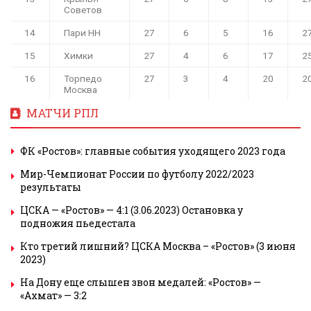
Советов
14
Пари НН
27
6
5
16
2
15
Химки
27
4
6
17
2
16
Торпедо
27
3
4
20
2
Москва
МАТЧИ РПЛ
ФК «Ростов»: главные события уходящего 2023 года
Мир-Чемпионат России по футболу 2022/2023
результаты
ЦСКА — «Ростов» — 4:1 (3.06.2023) Остановка у
подножия пьедестала
Кто третий лишний? ЦСКА Москва – «Ростов» (3 июня
2023)
На Дону еще слышен звон медалей: «Ростов» —
«Ахмат» — 3:2