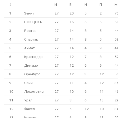
#
И
В
Н
П
М
1
Зенит
27
20
5
2
7
2
ПФК ЦСКА
27
16
6
5
5
3
Ростов
27
14
8
5
4
4
Спартак
27
14
8
5
5
5
Ахмат
27
14
4
9
4
6
Краснодар
27
12
7
8
5
7
Динамо
27
12
6
9
4
8
Оренбург
27
12
3
12
5
9
Сочи
27
11
4
12
3
10
Локомотив
27
10
6
11
4
11
Урал
27
8
6
13
2
12
Факел
27
5
12
10
3
13
Крылья
27
6
8
13
2