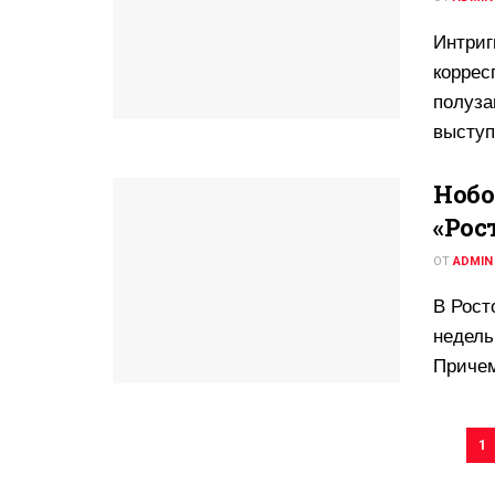
Интриг
коррес
полуза
выступ
Нобо
«Рост
ОТ
ADMIN
В Рост
недель
Причем
1