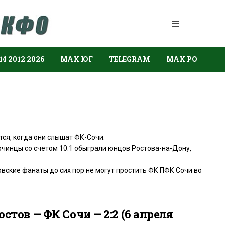
14 2012 2026
МАХ ЮГ
TELEGRAM
МАХ РО
ся, когда они слышат ФК-Сочи.
очинцы со счетом 10:1 обыграли юнцов Ростова-на-Дону,
овские фанаты до сих пор не могут простить ФК ПФК Сочи во
остов — ФК Сочи — 2:2 (6 апреля