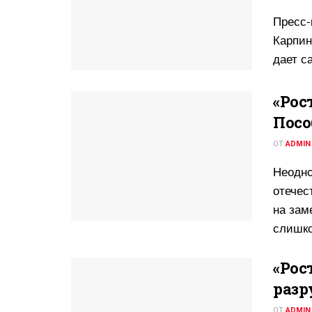
Пресс-
Карпин
дает с
«Рост
Посо
ОТ
ADMIN
Неодно
отечес
на зам
слишко
«Рост
разр
ОТ
ADMIN