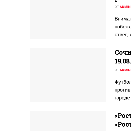
ОТ
ADMIN
Вниман
побежд
ответ,
Сочи
19.08
ОТ
ADMIN
Футбол
против
городе
«Рос
«Рост