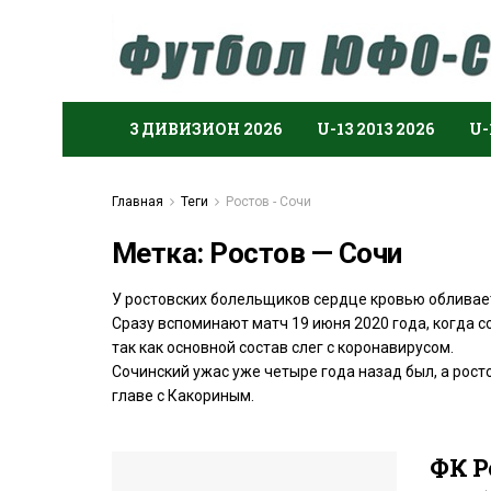
3 ДИВИЗИОН 2026
U-13 2013 2026
U-
Главная
Теги
Ростов - Сочи
Метка:
Ростов — Сочи
У ростовских болельщиков сердце кровью обливает
Сразу вспоминают матч 19 июня 2020 года, когда с
так как основной состав слег с коронавирусом.
Сочинский ужас уже четыре года назад был, а рост
главе с Какориным.
ФК Р