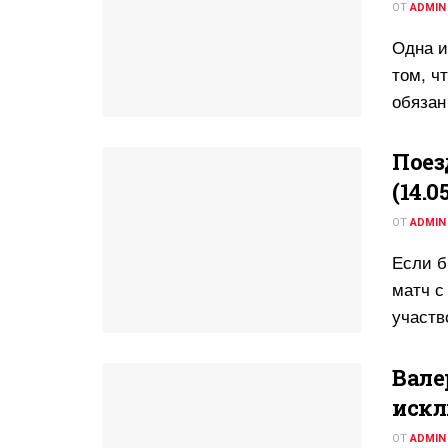
ОТ
ADMIN
Одна и
том, ч
обязан
Поез
(14.0
ОТ
ADMIN
Если б
матч с
участв
Вале
искл
ОТ
ADMIN