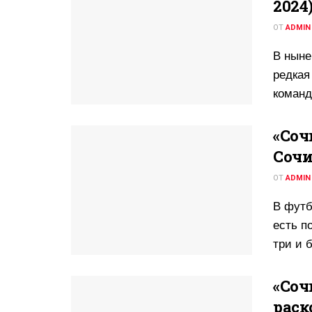
2024
ОТ
ADMIN
В ныне
редкая
команд
«Сочи
Сочи
ОТ
ADMIN
В футб
есть п
три и б
«Сочи
раск