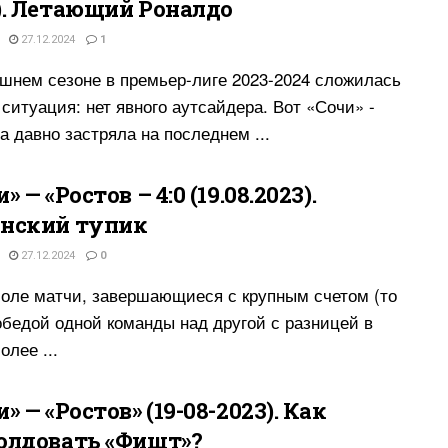
). Летающий Роналдо
27.12.2024
1
шнем сезоне в премьер-лиге 2023-2024 сложилась
 ситуация: нет явного аутсайдера. Вот «Сочи» -
а давно застряла на последнем ...
» — «Ростов – 4:0 (19.08.2023).
нский тупик
27.12.2024
0
оле матчи, завершающиеся с крупным счетом (то
обедой одной команды над другой с разницей в
олее ...
» — «Ростов» (19-08-2023). Как
олдовать «Фишт»?